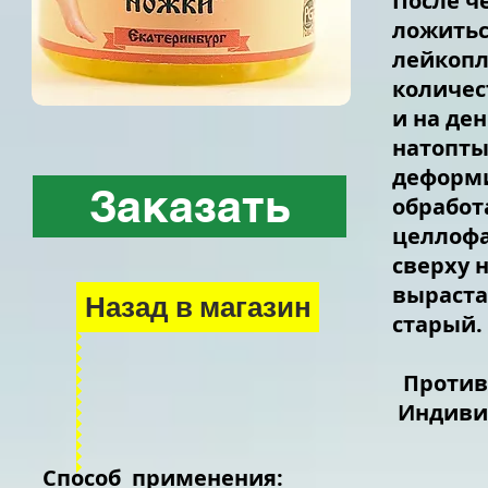
После ч
ложитьс
лейкопл
количес
и на де
натопты
деформи
Заказать
обработ
целлофа
сверху н
выраста
Назад в магазин
старый.
Против
Индивид
Способ применения: