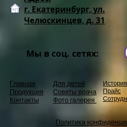
г. Екатеринбург, ул.
Челюскинцев, д. 31
Мы в соц. сетях:
Главная
Для детей
История
Прайс
Продукция
Советы врача
Сотрудн
Контакты
Фото галерея
Политика конфиденци