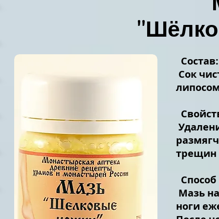
"Шёлко
Состав:
Сок чист
липосом
Свойст
Удалени
размягч
трещин 
Способ 
Мазь на
ноги еж