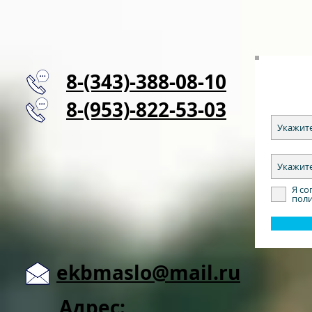
8-(343)-388-08-10
8-(953)-822-53-03
Я со
пол
ekbmaslo@mail.ru
Адрес: