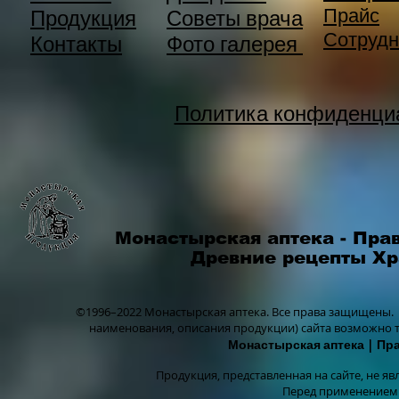
Прайс
Продукция
Советы врача
Сотрудн
Контакты
Фото галерея
Политика конфиденци
Монастырская аптека - Пра
Древние рецепты Х
©1996–2022 Монастырская аптека.
Все права защищены.
наименования, описания продукции) сайта возможно 
Монастырская аптека
| Пр
Продукция, представленная на сайте, не я
Перед применением 