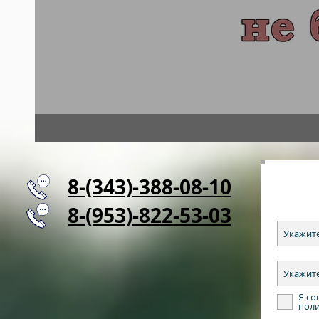
8-(343)-388-08-10
8-(953)-822-53-03
Я со
пол