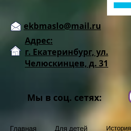
ekbmaslo@mail.ru
Адрес:
г. Екатеринбург, ул.
Челюскинцев, д. 31
Мы в соц. сетях:
Главная
Для детей
История