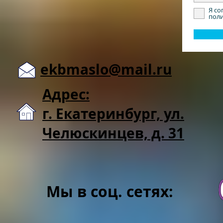
Я со
пол
ekbmaslo@mail.ru
Адрес:
г. Екатеринбург, ул.
Челюскинцев, д. 31
Мы в соц. сетях: