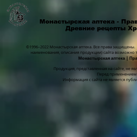
Монастырская аптека - Пра
Древние рецепты Х
©1996–2022 Монастырская аптека.
Все права защищены.
наименования, описания продукции) сайта возможно 
Монастырская аптека
| Пр
Продукция, представленная на сайте, не я
Перед применением 
Информация с сайта не является публ