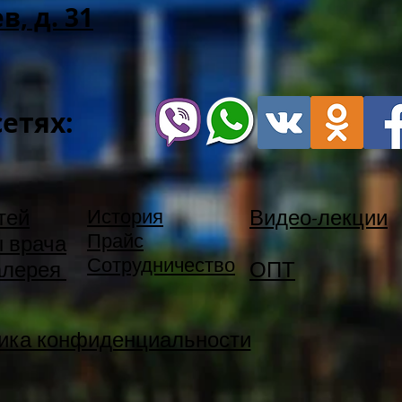
, д. 31
сетях:
тей
История
Видео-лекции
Прайс
 врача
Сотрудничество
алерея
ОПТ
ика конфиденциальности