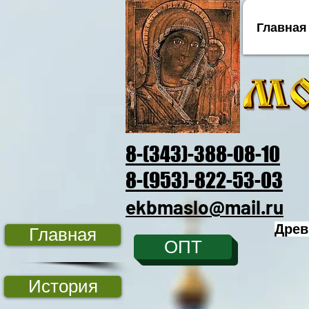
Главная
8-(343)-388-08-10
8-(953)-822-53-03
ekbmaslo@mail.ru
Древ
Главная
ОПТ
История