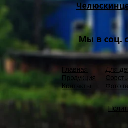
Челюскинцев
Мы в соц. 
Главная
Для де
Продукция
Советы
Контакты
Фото г
Полит