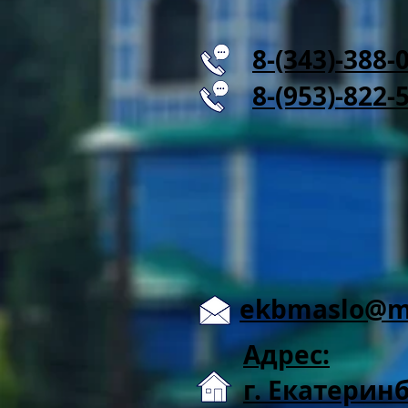
8-(343)-388-
8-(953)-822-
ekbmaslo@ma
Адрес:
г. Екатеринб