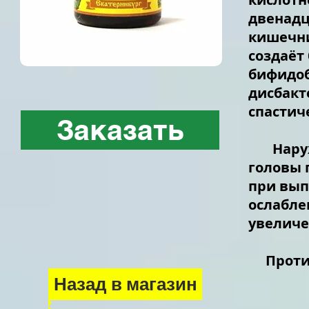
двенадц
кишечни
создаёт
бифидоб
дисбакт
спастич
Заказать
Наружн
головы 
при вып
ослабле
увеличе
Против
Назад в магазин