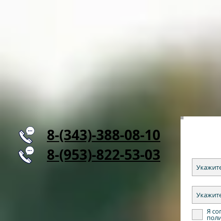
8-(343)-388-08-10
8-(953)-822-53-03
Я со
пол