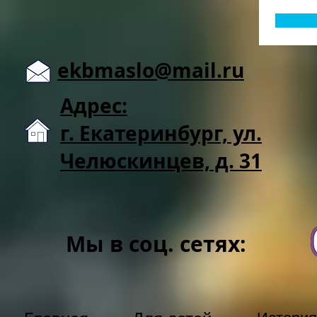
ekbmaslo@mail.ru
Адрес:
г. Екатеринбург, ул.
Челюскинцев, д. 31
Мы в соц. сетях: