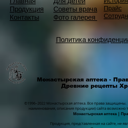
Главная
Для детей
История
Прайс
Продукция
Советы врача
Сотрудн
Контакты
Фото галерея
Политика конфиденци
Монастырская аптека - Пра
Древние рецепты Х
©1996–2022 Монастырская аптека.
Все права защищены.
наименования, описания продукции) сайта возможно 
Монастырская аптека
| Пр
Продукция, представленная на сайте, не я