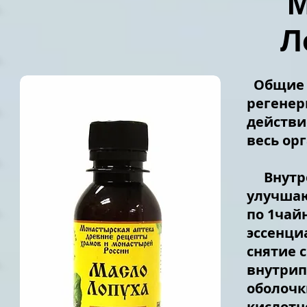
М
Л
Общие с
регене
действи
весь ор
Внутрен
улучшаю
по 1чайн
эссенци
снятие 
внутрип
оболочк
кислотн