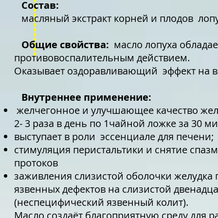
Состав:
масляный экстракт корней и плодов лоп
Общие свойства:
масло лопуха облада
противовоспалительным действием.
Оказывает оздоравливающий эффект на в
Внутреннее применение:
желчегонное и улучшающее качество жел
2- 3 раза в день по 1чайной ложке за 30 ми
выступает в роли эссенциале для печени;
стимуляция перистальтики и снятие спаз
протоков
заживления слизистой оболочки желудка п
язвенных дефектов на слизистой двенадц
(неспецифический язвенный колит).
Масло создаёт благоприятную среду для 