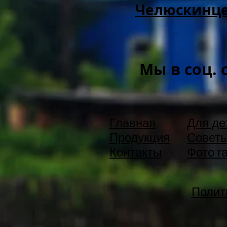
Челюскинцев
Мы в соц. 
Главная
Для де
Продукция
Советы
Контакты
Фото г
Полит