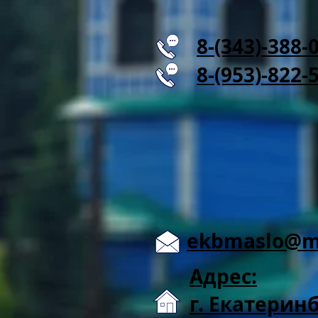
8-(343)-388-
8-(953)-822-
ekbmaslo@ma
Адрес:
г. Екатеринб