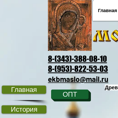
Главная
8-(343)-388-08-10
8-(953)-822-53-03
ekbmaslo@mail.ru
Древ
Главная
ОПТ
История