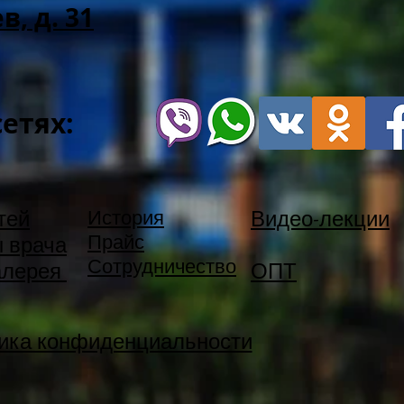
, д. 31
сетях:
тей
История
Видео-лекции
Прайс
 врача
Сотрудничество
алерея
ОПТ
ика конфиденциальности